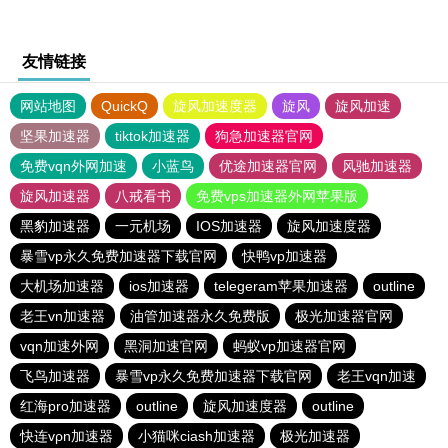
友情链接
网站地图
QuickQ
旋风加速度器
旋风
旋风加速
坚果加速器
tiktok加速器
狗急加速器官网
免费vqn外网加速
小蓝鸟
优途加速器官网
风驰加速器
旋风加速器
八戒看书
免费vps加速器外网苹果版
黑豹加速器
一元机场
IOS加速器
旋风加速度器
暴雪vp永久免费加速器下载官网
快鸭vp加速器
大机场加速器
ios加速器
telegeram苹果加速器
outline
老王vn加速器
油管加速器永久免费版
极光加速器官网
vqn加速外网
黑洞加速官网
蚂蚁vp加速器官网
飞鸟加速器
暴雪vp永久免费加速器下载官网
老王vqn加速
红海pro加速器
outline
旋风加速度器
outline
快连vρn加速器
小猫咪ciash加速器
极光加速器