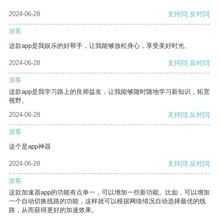
2024-06-28
支持
[0]
反对
[0]
游客
这款app是我娱乐的好帮手，让我能够放松身心，享受美好时光。
2024-06-28
支持
[0]
反对
[0]
游客
这款app是我学习路上的良师益友，让我能够随时随地学习新知识，拓宽
视野。
2024-06-28
支持
[0]
反对
[0]
游客
这个是app神器
2024-06-28
支持
[0]
反对
[0]
游客
这款加速器app的功能有点单一，可以增加一些新功能。比如，可以增加
一个自动切换线路的功能，这样就可以根据网络情况自动选择最优的线
路，从而获得更好的加速效果。