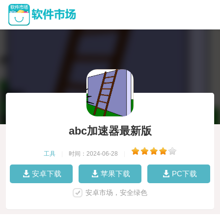
abc加速器最新版
工具
|
时间：2024-06-28
|
安卓下载
苹果下载
PC下载
安卓市场，安全绿色