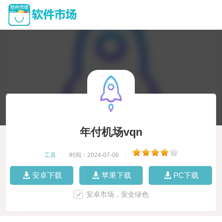
年付机场vqn
工具
|
时间：2024-07-06
|
安卓下载
苹果下载
PC下载
安卓市场，安全绿色