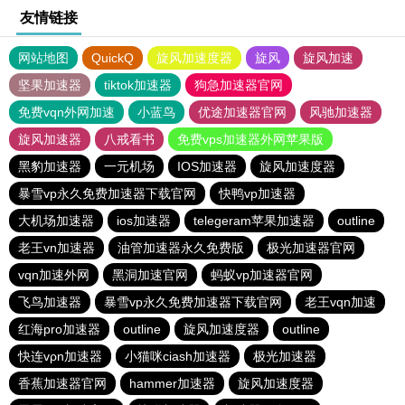
友情链接
网站地图
QuickQ
旋风加速度器
旋风
旋风加速
坚果加速器
tiktok加速器
狗急加速器官网
免费vqn外网加速
小蓝鸟
优途加速器官网
风驰加速器
旋风加速器
八戒看书
免费vps加速器外网苹果版
黑豹加速器
一元机场
IOS加速器
旋风加速度器
暴雪vp永久免费加速器下载官网
快鸭vp加速器
大机场加速器
ios加速器
telegeram苹果加速器
outline
老王vn加速器
油管加速器永久免费版
极光加速器官网
vqn加速外网
黑洞加速官网
蚂蚁vp加速器官网
飞鸟加速器
暴雪vp永久免费加速器下载官网
老王vqn加速
红海pro加速器
outline
旋风加速度器
outline
快连vρn加速器
小猫咪ciash加速器
极光加速器
香蕉加速器官网
hammer加速器
旋风加速度器