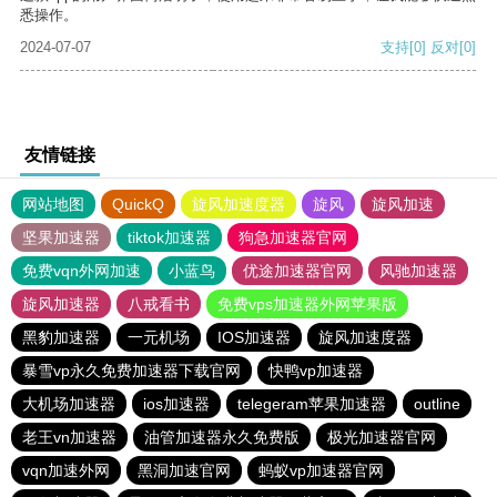
悉操作。
2024-07-07
支持
[0]
反对
[0]
友情链接
网站地图
QuickQ
旋风加速度器
旋风
旋风加速
坚果加速器
tiktok加速器
狗急加速器官网
免费vqn外网加速
小蓝鸟
优途加速器官网
风驰加速器
旋风加速器
八戒看书
免费vps加速器外网苹果版
黑豹加速器
一元机场
IOS加速器
旋风加速度器
暴雪vp永久免费加速器下载官网
快鸭vp加速器
大机场加速器
ios加速器
telegeram苹果加速器
outline
老王vn加速器
油管加速器永久免费版
极光加速器官网
vqn加速外网
黑洞加速官网
蚂蚁vp加速器官网