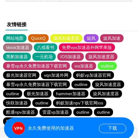
友情链接
网站地图
QuickQ
旋风加速度器
旋风
旋风加速
tiktok加速器
八戒看书
免费vps加速器外网苹果版
黑豹加速器
一元机场
IOS加速器
旋风加速度器
暴雪vp永久免费加速器下载官网
ios加速器
outline
极光加速器官网
vqn加速外网
蚂蚁vp加速器官网
暴雪vp永久免费加速器下载官网
outline
旋风加速度器
outline
极光加速器
hammer加速器
旋风加速度器
快联加速器
outline
蚂蚁加速npv下载官网ios
酷通npv加速器
雷霆vp加速器
outline
outline
快连加速器app
旋风加速度器
永久免费使用的加速器
下载