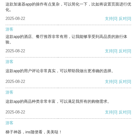
这款加速器app的操作有点复杂，可以简化一下，比如将设置页面进行优
化。
2025-08-22
支持
[0]
反对
[0]
游客
这款app的酒店、餐厅推荐非常有用，让我能够享受到高品质的旅行体
验。
2025-08-22
支持
[0]
反对
[0]
游客
这款app的用户评论非常真实，可以帮助我做出更准确的选择。
2025-08-22
支持
[0]
反对
[0]
游客
这款app的商品种类非常丰富，可以满足我所有的购物需求。
2025-08-22
支持
[0]
反对
[0]
游客
梯子神器，ins随便看，美美哒！