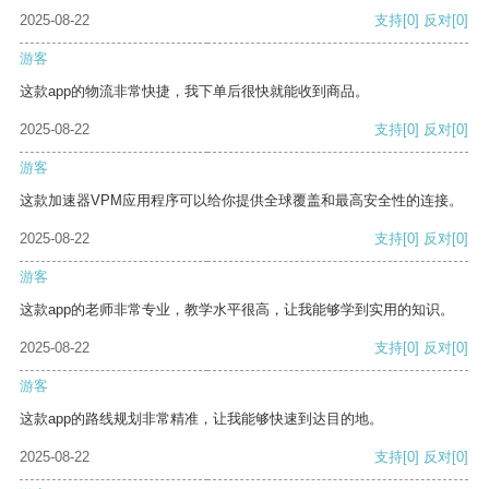
2025-08-22
支持
[0]
反对
[0]
游客
这款app的物流非常快捷，我下单后很快就能收到商品。
2025-08-22
支持
[0]
反对
[0]
游客
这款加速器VPM应用程序可以给你提供全球覆盖和最高安全性的连接。
2025-08-22
支持
[0]
反对
[0]
游客
这款app的老师非常专业，教学水平很高，让我能够学到实用的知识。
2025-08-22
支持
[0]
反对
[0]
游客
这款app的路线规划非常精准，让我能够快速到达目的地。
2025-08-22
支持
[0]
反对
[0]