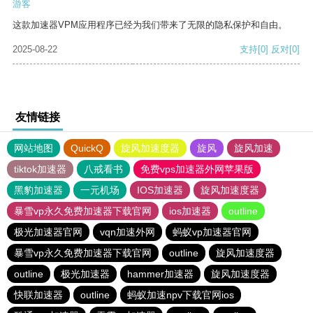
游客
这款加速器VPM应用程序已经为我们带来了无限的隐私保护和自由。
2025-08-22
支持
[0]
反对
[0]
友情链接
网站地图
QuickQ
旋风加速度器
旋风
旋风加速
tiktok加速器
八戒看书
免费vps加速器外网苹果版
黑豹加速器
一元机场
IOS加速器
旋风加速度器
暴雪vp永久免费加速器下载官网
ios加速器
outline
极光加速器官网
vqn加速外网
蚂蚁vp加速器官网
暴雪vp永久免费加速器下载官网
outline
旋风加速度器
outline
极光加速器
hammer加速器
旋风加速度器
快联加速器
outline
蚂蚁加速npv下载官网ios