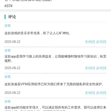
#37#
评论
游客
这款游戏的音乐非常优美，听了让人心旷神怡。
2025-08-22
支持
[0]
反对
[0]
游客
这款app是我学习路上的良师益友，让我能够随时随地学习新知识，拓宽
视野。
2025-08-22
支持
[0]
反对
[0]
游客
这款加速器VPM应用程序已经为我们带来了无限的隐私和安全性保护。
2025-08-22
支持
[0]
反对
[0]
游客
这款app的功能非常强大，可以满足我所有的工作需求。我可以使用它来