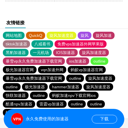
友情链接
网站地图
QuickQ
旋风加速度器
旋风
旋风加速
tiktok加速器
八戒看书
免费vps加速器外网苹果版
黑豹加速器
一元机场
IOS加速器
旋风加速度器
暴雪vp永久免费加速器下载官网
ios加速器
outline
极光加速器官网
vqn加速外网
蚂蚁vp加速器官网
暴雪vp永久免费加速器下载官网
outline
旋风加速度器
outline
极光加速器
hammer加速器
旋风加速度器
快联加速器
outline
蚂蚁加速npv下载官网ios
酷通npv加速器
雷霆vp加速器
outline
outline
快连加速器app
旋风加速度器
永久免费使用的加速器
下载