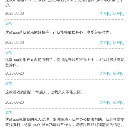
护。
2025-08-28
支持
[0]
反对
[0]
游客
这款app是我娱乐的好帮手，让我能够放松身心，享受美好时光。
2025-08-28
支持
[0]
反对
[0]
游客
这款app的用户界面简洁明了，使用起来非常容易上手，让我能够快速熟
悉操作。
2025-08-28
支持
[0]
反对
[0]
游客
这款游戏的剧情非常感人，让我久久不能忘怀。
2025-08-28
支持
[0]
反对
[0]
游客
这款app就像我的私人助理，随时随地为我的办公提供帮助。我经常需要
查找资料，这款app的搜索功能非常强大，能够快速找到我需要的信息。