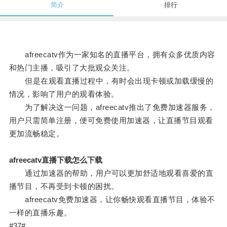
简介
排行
afreecatv作为一家知名的直播平台，拥有众多优质内容
和热门主播，吸引了大批观众关注。
但是在观看直播过程中，有时会出现卡顿或加载缓慢的
情况，影响了用户的观看体验。
为了解决这一问题，afreecatv推出了免费加速器服务，
用户只需简单注册，便可免费使用加速器，让直播节目观看
更加流畅稳定。
afreecatv直播下载怎么下载
通过加速器的帮助，用户可以更加舒适地观看喜爱的直
播节目，不再受到卡顿的困扰。
afreecatv免费加速器，让你畅快观看直播节目，体验不
一样的直播乐趣。
#37#