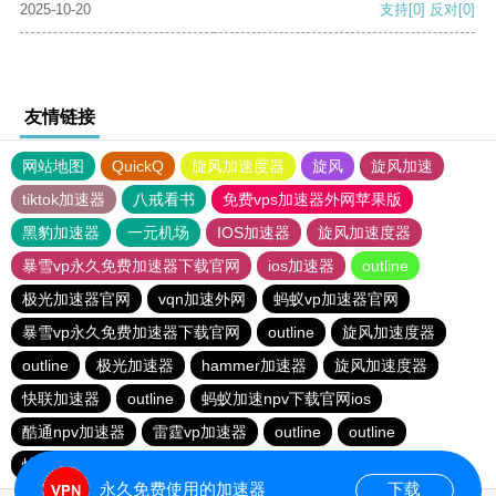
2025-10-20
支持
[0]
反对
[0]
友情链接
网站地图
QuickQ
旋风加速度器
旋风
旋风加速
tiktok加速器
八戒看书
免费vps加速器外网苹果版
黑豹加速器
一元机场
IOS加速器
旋风加速度器
暴雪vp永久免费加速器下载官网
ios加速器
outline
极光加速器官网
vqn加速外网
蚂蚁vp加速器官网
暴雪vp永久免费加速器下载官网
outline
旋风加速度器
outline
极光加速器
hammer加速器
旋风加速度器
快联加速器
outline
蚂蚁加速npv下载官网ios
酷通npv加速器
雷霆vp加速器
outline
outline
快连加速器app
旋风加速度器
永久免费使用的加速器
下载