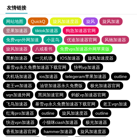
友情链接
网站地图
QuickQ
旋风加速度器
旋风
旋风加速
坚果加速器
tiktok加速器
狗急加速器官网
免费vqn外网加速
小蓝鸟
优途加速器官网
风驰加速器
旋风加速器
八戒看书
免费vps加速器外网苹果版
黑豹加速器
一元机场
IOS加速器
旋风加速度器
暴雪vp永久免费加速器下载官网
快鸭vp加速器
大机场加速器
ios加速器
telegeram苹果加速器
outline
老王vn加速器
油管加速器永久免费版
极光加速器官网
vqn加速外网
黑洞加速官网
蚂蚁vp加速器官网
飞鸟加速器
暴雪vp永久免费加速器下载官网
老王vqn加速
红海pro加速器
outline
旋风加速度器
outline
快连vρn加速器
小猫咪ciash加速器
极光加速器
香蕉加速器官网
hammer加速器
旋风加速度器