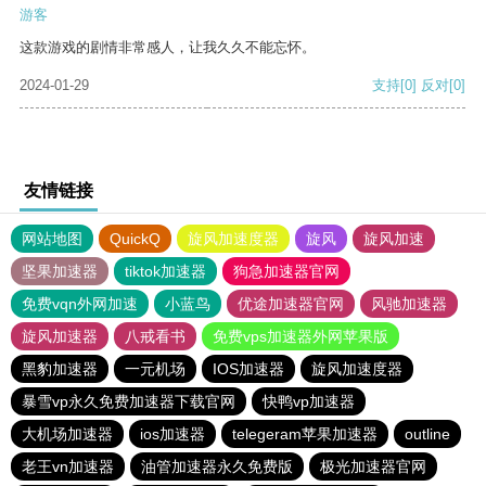
游客
这款游戏的剧情非常感人，让我久久不能忘怀。
2024-01-29
支持
[0]
反对
[0]
友情链接
网站地图
QuickQ
旋风加速度器
旋风
旋风加速
坚果加速器
tiktok加速器
狗急加速器官网
免费vqn外网加速
小蓝鸟
优途加速器官网
风驰加速器
旋风加速器
八戒看书
免费vps加速器外网苹果版
黑豹加速器
一元机场
IOS加速器
旋风加速度器
暴雪vp永久免费加速器下载官网
快鸭vp加速器
大机场加速器
ios加速器
telegeram苹果加速器
outline
老王vn加速器
油管加速器永久免费版
极光加速器官网