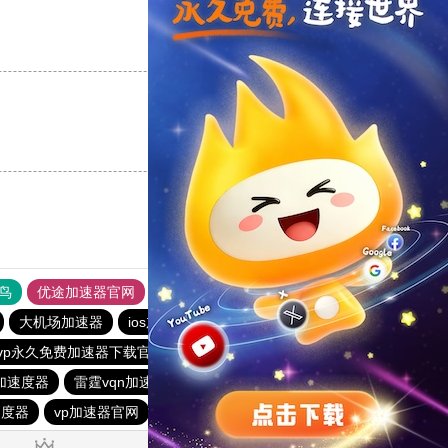
支持
[0]
反对
[0]
支持
[0]
反对
[0]
鸟
优途加速器官网
风驰加速器
旋风加速器
八戒看书
大机场加速器
ios加速器
telegeram苹果加速器
outline
vp永久免费加速器下载官网
老王vqn加速
红海pro加速器
加速度器
雷霆vqn加速官网
快联加速器
加速器哪个好用
速度器
vp加速器官网