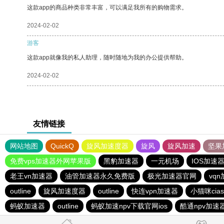
这款app的商品种类非常丰富，可以满足我所有的购物需求。
2024-02-02
游客
这款app就像我的私人助理，随时随地为我的办公提供帮助。
2024-02-02
友情链接
网站地图
QuickQ
旋风加速度器
旋风
旋风加速
坚果
免费vps加速器外网苹果版
黑豹加速器
一元机场
IOS加速
老王vn加速器
油管加速器永久免费版
极光加速器官网
vq
outline
旋风加速度器
outline
快连vρn加速器
小猫咪cia
蚂蚁加速器
outline
蚂蚁加速npv下载官网ios
酷通npv加速