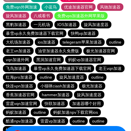
免费vqn外网加速
小蓝鸟
优途加速器官网
风驰加速器
旋风加速器
八戒看书
免费vps加速器外网苹果版
黑豹加速器
一元机场
IOS加速器
旋风加速度器
暴雪vp永久免费加速器下载官网
快鸭vp加速器
大机场加速器
ios加速器
telegeram苹果加速器
outline
老王vn加速器
油管加速器永久免费版
极光加速器官网
vqn加速外网
黑洞加速官网
蚂蚁vp加速器官网
飞鸟加速器
暴雪vp永久免费加速器下载官网
老王vqn加速
红海pro加速器
outline
旋风加速度器
outline
快连vρn加速器
小猫咪ciash加速器
极光加速器
香蕉加速器官网
hammer加速器
旋风加速度器
雷霆vqn加速官网
快联加速器
加速器哪个好用
蚂蚁加速器
outline
蚂蚁加速npv下载官网ios
酷通npv加速器
雷霆vp加速器
outline
outline
快连加速器app
旋风加速度器
vp加速器官网