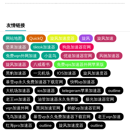
友情链接
网站地图
QuickQ
旋风加速度器
旋风
旋风加速
坚果加速器
tiktok加速器
狗急加速器官网
免费vqn外网加速
小蓝鸟
优途加速器官网
风驰加速器
旋风加速器
八戒看书
免费vps加速器外网苹果版
黑豹加速器
一元机场
IOS加速器
旋风加速度器
暴雪vp永久免费加速器下载官网
快鸭vp加速器
大机场加速器
ios加速器
telegeram苹果加速器
outline
老王vn加速器
油管加速器永久免费版
极光加速器官网
vqn加速外网
黑洞加速官网
蚂蚁vp加速器官网
飞鸟加速器
暴雪vp永久免费加速器下载官网
老王vqn加速
红海pro加速器
outline
旋风加速度器
outline