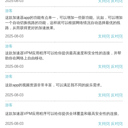
2025-08-03
支持
[0]
反对
[0]
游客
这款加速器app的功能有点单一，可以增加一些新功能。比如，可以增加
一个自动切换线路的功能，这样就可以根据网络情况自动选择最优的线
路，从而获得更好的加速效果。
2025-08-03
支持
[0]
反对
[0]
游客
这款加速器VPM应用程序可以给你提供最高速度和安全性的连接，并帮
助你在网络上自由移动。
2025-08-03
支持
[0]
反对
[0]
游客
这款app的视频资源非常丰富，可以满足我不同的娱乐需求。
2025-08-03
支持
[0]
反对
[0]
游客
这款加速器VPM应用程序可以给你提供全球覆盖和最高安全性的连接。
2025-08-03
支持
[0]
反对
[0]