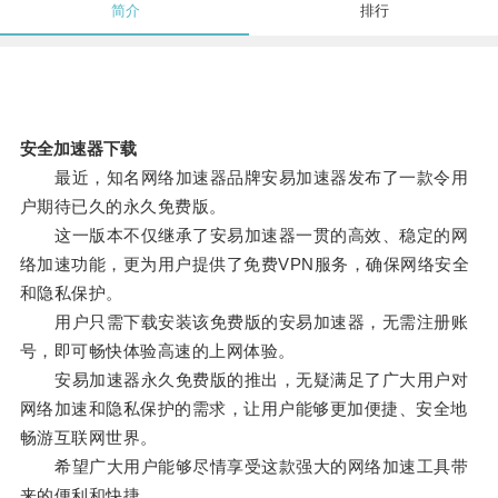
简介
排行
安全加速器下载
最近，知名网络加速器品牌安易加速器发布了一款令用
户期待已久的永久免费版。
这一版本不仅继承了安易加速器一贯的高效、稳定的网
络加速功能，更为用户提供了免费VPN服务，确保网络安全
和隐私保护。
用户只需下载安装该免费版的安易加速器，无需注册账
号，即可畅快体验高速的上网体验。
安易加速器永久免费版的推出，无疑满足了广大用户对
网络加速和隐私保护的需求，让用户能够更加便捷、安全地
畅游互联网世界。
希望广大用户能够尽情享受这款强大的网络加速工具带
来的便利和快捷。