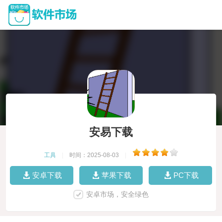
安易下载
工具
|
时间：2025-08-03
|
安卓下载
苹果下载
PC下载
安卓市场，安全绿色