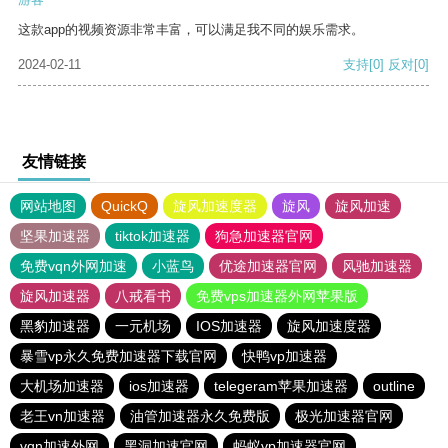
这款app的视频资源非常丰富，可以满足我不同的娱乐需求。
2024-02-11
支持
[0]
反对
[0]
友情链接
网站地图
QuickQ
旋风加速度器
旋风
旋风加速
坚果加速器
tiktok加速器
狗急加速器官网
免费vqn外网加速
小蓝鸟
优途加速器官网
风驰加速器
旋风加速器
八戒看书
免费vps加速器外网苹果版
黑豹加速器
一元机场
IOS加速器
旋风加速度器
暴雪vp永久免费加速器下载官网
快鸭vp加速器
大机场加速器
ios加速器
telegeram苹果加速器
outline
老王vn加速器
油管加速器永久免费版
极光加速器官网
vqn加速外网
黑洞加速官网
蚂蚁vp加速器官网