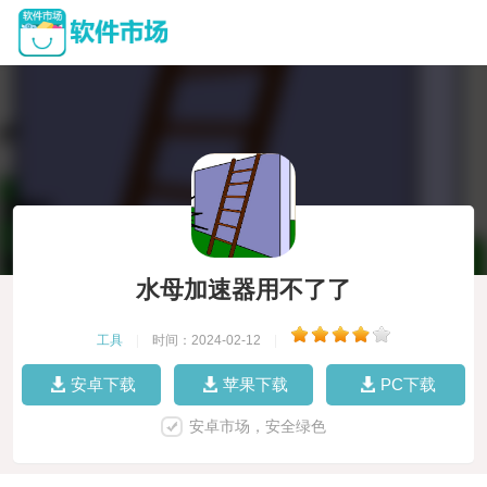
水母加速器用不了了
工具
|
时间：2024-02-12
|
安卓下载
苹果下载
PC下载
安卓市场，安全绿色