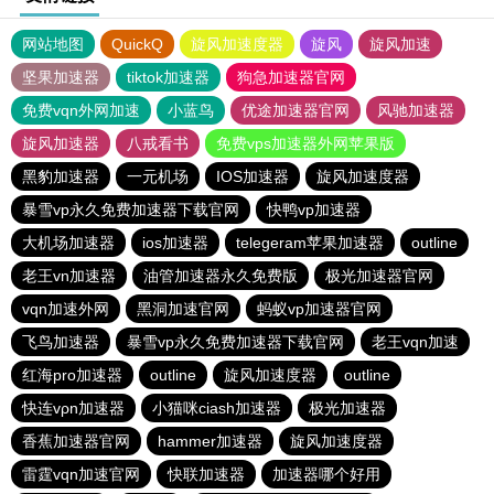
网站地图
QuickQ
旋风加速度器
旋风
旋风加速
坚果加速器
tiktok加速器
狗急加速器官网
免费vqn外网加速
小蓝鸟
优途加速器官网
风驰加速器
旋风加速器
八戒看书
免费vps加速器外网苹果版
黑豹加速器
一元机场
IOS加速器
旋风加速度器
暴雪vp永久免费加速器下载官网
快鸭vp加速器
大机场加速器
ios加速器
telegeram苹果加速器
outline
老王vn加速器
油管加速器永久免费版
极光加速器官网
vqn加速外网
黑洞加速官网
蚂蚁vp加速器官网
飞鸟加速器
暴雪vp永久免费加速器下载官网
老王vqn加速
红海pro加速器
outline
旋风加速度器
outline
快连vρn加速器
小猫咪ciash加速器
极光加速器
香蕉加速器官网
hammer加速器
旋风加速度器
雷霆vqn加速官网
快联加速器
加速器哪个好用