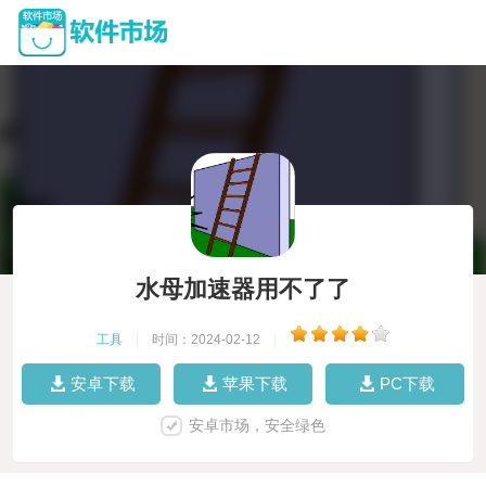
水母加速器用不了了
工具
|
时间：2024-02-12
|
安卓下载
苹果下载
PC下载
安卓市场，安全绿色