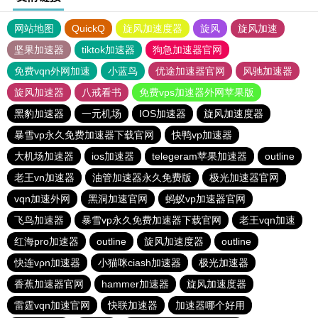
网站地图
QuickQ
旋风加速度器
旋风
旋风加速
坚果加速器
tiktok加速器
狗急加速器官网
免费vqn外网加速
小蓝鸟
优途加速器官网
风驰加速器
旋风加速器
八戒看书
免费vps加速器外网苹果版
黑豹加速器
一元机场
IOS加速器
旋风加速度器
暴雪vp永久免费加速器下载官网
快鸭vp加速器
大机场加速器
ios加速器
telegeram苹果加速器
outline
老王vn加速器
油管加速器永久免费版
极光加速器官网
vqn加速外网
黑洞加速官网
蚂蚁vp加速器官网
飞鸟加速器
暴雪vp永久免费加速器下载官网
老王vqn加速
红海pro加速器
outline
旋风加速度器
outline
快连vρn加速器
小猫咪ciash加速器
极光加速器
香蕉加速器官网
hammer加速器
旋风加速度器
雷霆vqn加速官网
快联加速器
加速器哪个好用