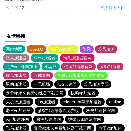
2024-02-12
支持
[0]
反对
[0]
友情链接
网站地图
QuickQ
旋风加速度器
旋风
旋风加速
坚果加速器
tiktok加速器
狗急加速器官网
免费vqn外网加速
小蓝鸟
优途加速器官网
风驰加速器
旋风加速器
八戒看书
免费vps加速器外网苹果版
黑豹加速器
一元机场
IOS加速器
旋风加速度器
暴雪vp永久免费加速器下载官网
快鸭vp加速器
大机场加速器
ios加速器
telegeram苹果加速器
outline
老王vn加速器
油管加速器永久免费版
极光加速器官网
vqn加速外网
黑洞加速官网
蚂蚁vp加速器官网
飞鸟加速器
暴雪vp永久免费加速器下载官网
老王vqn加速